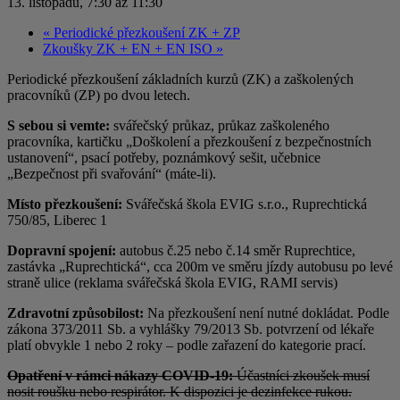
13. listopadu, 7:30
až
11:30
«
Periodické přezkoušení ZK + ZP
Zkoušky ZK + EN + EN ISO
»
Periodické přezkoušení základních kurzů (ZK) a zaškolených
pracovníků (ZP) po dvou letech.
S sebou si vemte:
svářečský průkaz, průkaz zaškoleného
pracovníka, kartičku „Doškolení a přezkoušení z bezpečnostních
ustanovení“, psací potřeby, poznámkový sešit, učebnice
„Bezpečnost při svařování“ (máte-li).
Místo přezkoušení:
Svářečská škola EVIG s.r.o., Ruprechtická
750/85, Liberec 1
Dopravní spojení:
autobus č.25 nebo č.14 směr Ruprechtice,
zastávka „Ruprechtická“, cca 200m ve směru jízdy autobusu po levé
straně ulice (reklama svářečská škola EVIG, RAMI servis)
Zdravotní způsobilost:
Na přezkoušení není nutné dokládat. Podle
zákona 373/2011 Sb. a vyhlášky 79/2013 Sb. potvrzení od lékaře
platí obvykle 1 nebo 2 roky – podle zařazení do kategorie prací.
Opatření v rámci nákazy COVID-19:
Účastníci zkoušek musí
nosit roušku nebo respirátor. K dispozici je dezinfekce rukou.