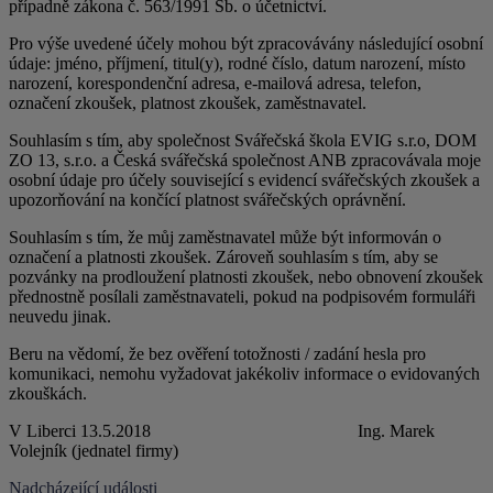
případně zákona č. 563/1991 Sb. o účetnictví.
Pro výše uvedené účely mohou být zpracovávány následující osobní
údaje: jméno, příjmení, titul(y), rodné číslo, datum narození, místo
narození, korespondenční adresa, e-mailová adresa, telefon,
označení zkoušek, platnost zkoušek, zaměstnavatel.
Souhlasím s tím, aby společnost Svářečská škola EVIG s.r.o, DOM
ZO 13, s.r.o. a Česká svářečská společnost ANB zpracovávala moje
osobní údaje pro účely související s evidencí svářečských zkoušek a
upozorňování na končící platnost svářečských oprávnění.
Souhlasím s tím, že můj zaměstnavatel může být informován o
označení a platnosti zkoušek. Zároveň souhlasím s tím, aby se
pozvánky na prodloužení platnosti zkoušek, nebo obnovení zkoušek
přednostně posílali zaměstnavateli, pokud na podpisovém formuláři
neuvedu jinak.
Beru na vědomí, že bez ověření totožnosti / zadání hesla pro
komunikaci, nemohu vyžadovat jakékoliv informace o evidovaných
zkouškách.
V Liberci 13.5.2018 Ing. Marek
Volejník (jednatel firmy)
Nadcházející události