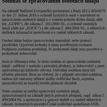
Souhlas se zpracováním osobních údajů
Na základě Nařízení Evropského parlamentu a Rady (EU) 2016/679
ze dne 27. dubna 2016 o ochraně fyzických osob v souvislosti se
zpracováním osobních údajů a o volném pohybu těchto údajů, dále
jen „GDPR“), dle zákona č. 101/2000 Sb., o ochraně osobních
údajů (dále jen „ZOOÚ“) a dle zákona č. 480/2004 Sb., o některých
službách informační společnosti a o změně některých zákonů.
Osobní údaje budou zpracovávány manuálně, nebo pomocí
prostředků výpočetní techniky k tomu pověřenými osobami.
Podpisem souhlasu prohlašuji, že poskytnuté údaje jsou pravdivé a
poskytnuté dobrovolně.
Jsem si vědom(a) toho, že tento souhlas se zpracováním osobních
údajů , udělený v souladu s právními předpisy, je dobrovolný a jsem
oprávněn(a) jej kdykoliv odvolat. Odvolání souhlasu musí být
učiněno písemně. Beru na vědomí, že v případě odvolání souhlasu,
mohou být omezeny některé služby svářečské školy, zejména
upozorňování na končící termín platnosti zkoušek.
Tento souhlas se netýká zpracování osobních údajů,
zpracovávaných na základě jiných právních předpisů, např. zákon č.
499/2004 Sb. o archivnictví a spisové službě a o změně některých
zákonů, technických pravidel České svářečské společnosti ANB,