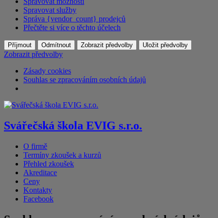
Spravovat možnosti
Spravovat služby
Správa {vendor_count} prodejců
Přečtěte si více o těchto účelech
Příjmout
Odmítnout
Zobrazit předvolby
Uložit předvolby
Zobrazit předvolby
Zásady cookies
Souhlas se zpracováním osobních údajů
Svářečská škola EVIG s.r.o.
O firmě
Termíny zkoušek a kurzů
Přehled zkoušek
Akreditace
Ceny
Kontakty
Facebook