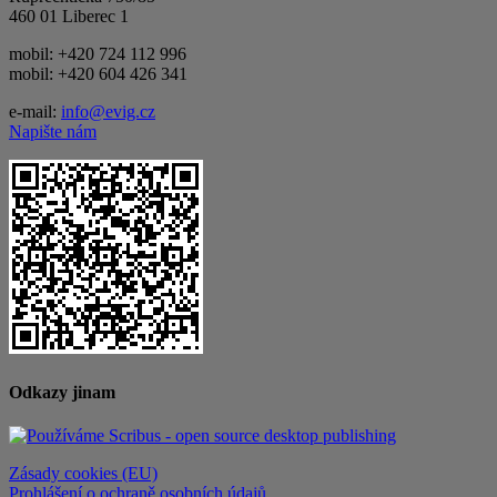
460 01 Liberec 1
mobil: +420 724 112 996
mobil: +420 604 426 341
e-mail:
info@evig.cz
Napište nám
Odkazy jinam
Zásady cookies (EU)
Prohlášení o ochraně osobních údajů