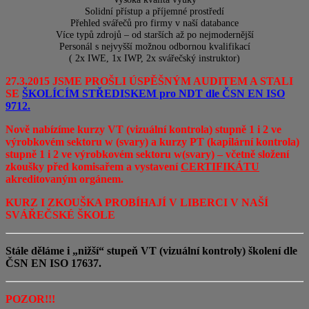
Solidní přístup a příjemné prostředí
Přehled svářečů pro firmy v naší databance
Více typů zdrojů – od starších až po nejmodernější
Personál s nejvyšší možnou odbornou kvalifikací
( 2x IWE, 1x IWP, 2x svářečský instruktor)
27.3.2015 JSME PROŠLI ÚSPĚŠNÝM AUDITEM A STALI
SE
ŠKOLÍCÍM STŘEDISKEM pro NDT dle ČSN EN ISO
9712.
Nově nabízíme kurzy VT (vizuální kontrola) stupně 1 i 2 ve
výrobkovém sektoru w (svary) a kurzy PT (kapilární kontrola)
stupně 1 i 2 ve výrobkovém sektoru w(svary) – včetně složení
zkoušky před komisařem a vystavení
CERTIFIKÁTU
akreditovaným orgánem.
KURZ I ZKOUŠKA PROBÍHAJÍ V LIBERCI V NAŠÍ
SVÁŘEČSKÉ ŠKOLE
Stále děláme i „nižší“ stupeň VT (vizuální kontroly) školení dle
ČSN EN ISO 17637.
POZOR!!!