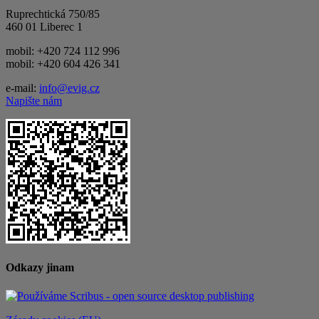
Ruprechtická 750/85
460 01 Liberec 1
mobil: +420 724 112 996
mobil: +420 604 426 341
e-mail:
info@evig.cz
Napište nám
Odkazy jinam