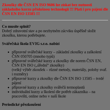
Zkoušky dle ČSN EN ISO 9606 lze získat bez nutnosti
základního kurzu příslušnou technologií !!! Platí i pro pájení dle
ČSN EN ISO 13585 !!!
Co musíte splnit?
Dobrý zdravotní stav a po nezbytném zácviku úspěšně složit
zkoušku, kterou potřebujete.
Svářečská škola EVIG s.r.o. nabízí
přípravné svářečské kurzy – základní zkoušky a zaškolení
ČSN 050705 (mnoho typů)
přípravné svářečské kurzy a zkoušky dle norem ČSN EN,
ČSN EN ISO („úřední“ zkoušky)
(velký výběr zkoušek – různé metody, materiály, polohy svař.
i rozměry)
přípravné kurzy a zkoušky dle ČSN EN ISO 13585 – tvrdé
pájení
přípravné kurzy a zkoušky svářečů termoplastů
individuální kurzy a školení dle potřeb zákazníka – na
pracovišti, online nebo v naší škole
Periodické přezkoušení