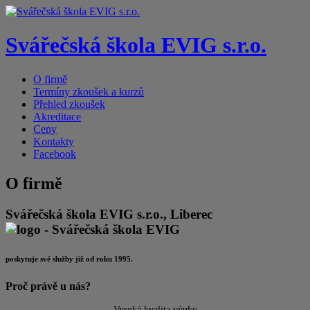
Svářečská škola EVIG s.r.o.
O firmě
Termíny zkoušek a kurzů
Přehled zkoušek
Akreditace
Ceny
Kontakty
Facebook
O firmě
Svářečská škola EVIG s.r.o., Liberec
poskytuje své služby již od roku 1995.
Proč právě u nás?
Vysoká kvalita výuky