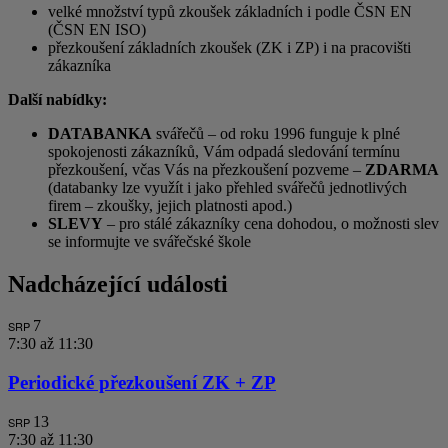
velké množství typů zkoušek základních i podle ČSN EN
(ČSN EN ISO)
přezkoušení základních zkoušek (ZK i ZP) i na pracovišti
zákazníka
Další nabídky:
DATABANKA
svářečů – od roku 1996 funguje k plné
spokojenosti zákazníků, Vám odpadá sledování termínu
přezkoušení, včas Vás na přezkoušení pozveme –
ZDARMA
(databanky lze využít i jako přehled svářečů jednotlivých
firem – zkoušky, jejich platnosti apod.)
SLEVY
– pro stálé zákazníky cena dohodou, o možnosti slev
se informujte ve svářečské škole
Nadcházející události
7
SRP
7:30
až
11:30
Periodické přezkoušení ZK + ZP
13
SRP
7:30
až
11:30