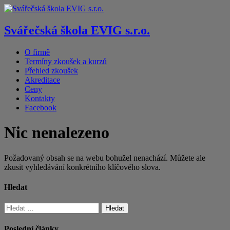
Svářečská škola EVIG s.r.o.
O firmě
Termíny zkoušek a kurzů
Přehled zkoušek
Akreditace
Ceny
Kontakty
Facebook
Nic nenalezeno
Požadovaný obsah se na webu bohužel nenachází. Můžete ale
zkusit vyhledávání konkrétního klíčového slova.
Hledat
Vyhledávání
Poslední články