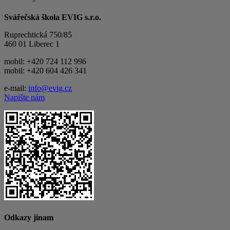
Svářečská škola EVIG s.r.o.
Ruprechtická 750/85
460 01 Liberec 1
mobil: +420 724 112 996
mobil: +420 604 426 341
e-mail:
info@evig.cz
Napište nám
Odkazy jinam