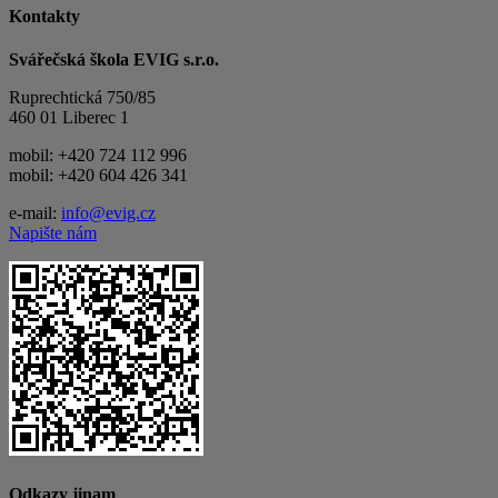
Kontakty
Svářečská škola EVIG s.r.o.
Ruprechtická 750/85
460 01 Liberec 1
mobil: +420 724 112 996
mobil: +420 604 426 341
e-mail:
info@evig.cz
Napište nám
Odkazy jinam