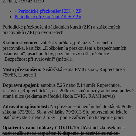
2. října, 7:30
až
11:30
«
Periodické přezkoušení ZK + ZP
Periodické přezkoušení ZK + ZP
»
Periodické přezkoušení základních kurzů (ZK) a zaškolených
pracovníků (ZP) po dvou letech.
S sebou si vemte:
svářečský průkaz, průkaz zaškoleného
pracovníka, kartičku „Doškolení a přezkoušení z bezpečnostních
ustanovení“, psací potřeby, poznámkový sešit, učebnice
„Bezpečnost při svařování“ (máte-li).
Místo přezkoušení:
Svářečská škola EVIG s.r.o., Ruprechtická
750/85, Liberec 1
Dopravní spojení:
autobus č.25 nebo č.14 směr Ruprechtice,
zastávka „Ruprechtická“, cca 200m ve směru jízdy autobusu po levé
straně ulice (reklama svářečská škola EVIG, RAMI servis)
Zdravotní způsobilost:
Na přezkoušení není nutné dokládat. Podle
zákona 373/2011 Sb. a vyhlášky 79/2013 Sb. potvrzení od lékaře
platí obvykle 1 nebo 2 roky – podle zařazení do kategorie prací.
Opatření v rámci nákazy COVID-19:
Účastníci zkoušek musí
nosit roušku nebo respirátor. K dispozici je dezinfekce rukou.